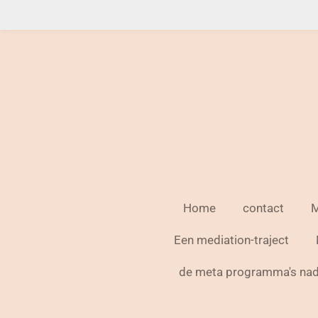
Ga
direct
naar
de
hoofdinhoud
Home
contact
M
Een mediation-traject
de meta programma's nade