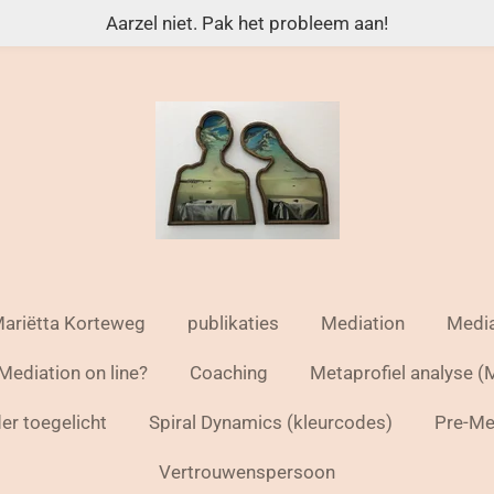
Aarzel niet. Pak het probleem aan!
ariëtta Korteweg
publikaties
Mediation
Media
Mediation on line?
Coaching
Metaprofiel analyse 
r toegelicht
Spiral Dynamics (kleurcodes)
Pre-Me
Vertrouwenspersoon