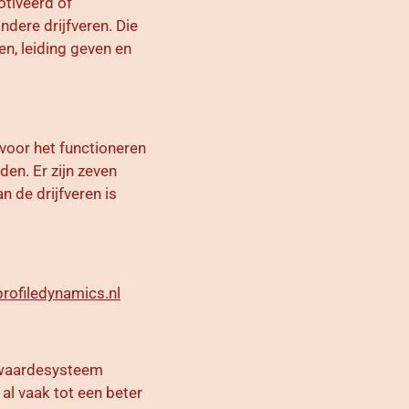
otiveerd of
dere drijfveren. Die
en, leiding geven en
 voor het functioneren
den. Er zijn zeven
n de drijfveren is
rofiledynamics.nl
k waardesysteem
 al vaak tot een beter